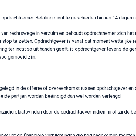
 opdrachtnemer. Betaling dient te geschieden binnen 14 dagen n
ver van rechtswege in verzuim en behoudt opdrachtnemer zich het 
stop te zetten. Opdrachtgever is vanaf dat moment wettelijke 
ng ter incasso uit handen geeft, is opdrachtgever tevens de ger
sso gemoeid zijn.
tgelegd in de offerte of overeenkomst tussen opdrachtgever en op
beide partijen worden beëindigd dan wel worden verlengd.
zijdig plaatsvinden door de opdrachtgever indien hij of zij de beg
onverlet de financiële verplichtingen die nog nagekomen moeten