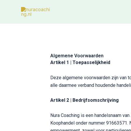
Skip
to
content
Algemene Voorwaarden
Artikel 1 | Toepasselijkheid
Deze algemene voorwaarden zijn van to
alle daarmee verband houdende handeli
Artikel 2 | Bedrijfsomschrijving
Nura Coaching is een handelsnaam van A
Koophandel onder nummer 91663571. Nur
empowerment, zowel voor particulieren 