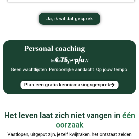
Ja, ik wil dat gesprek
Personal coaching
€ 75, - p/u
Inclusief 21% BTW
Geen wachtlijsten. Persoonlijke aandacht. Op jouw tempo.
Plan een gratis kennismakingsgesprek
Het leven laat zich niet vangen in
één
oorzaak
Vastlopen, uitgeput zijn, jezelf kwijtraken, het ontstaat zelden