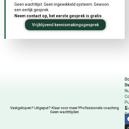
Geen wachtlijst. Geen ingewikkeld systeem. Gewoon
een eerlijk gesprek.
Neem contact op, het eerste gesprek is gratis
Vrijblijvend kennismakingsgesprek
H
Co
Ov
Be
Nu
Co
Pu
Vastgelopen? Uitgeput? Klaar voor meer?Professionele coaching
& 
Geen wachttijden
Co